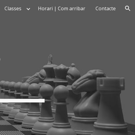
Classes
Horari | Com arribar
Contacte
ion
S